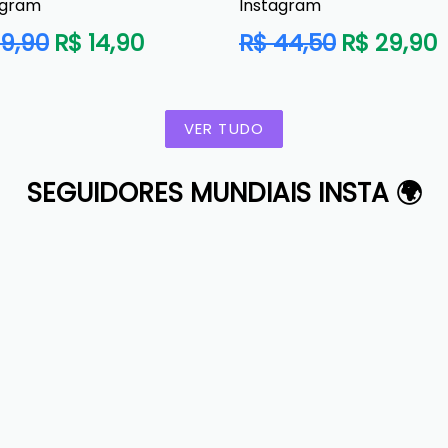
agram
Instagram
o
Preço
19,90
R$ 14,90
R$ 44,50
R$ 29,90
al
normal
VER TUDO
SEGUIDORES MUNDIAIS INSTA 🌍