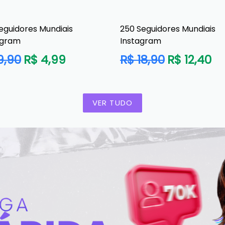
eguidores Mundiais
250 Seguidores Mundiais
agram
Instagram
o
Preço
9,90
R$ 4,99
R$ 18,90
R$ 12,40
al
normal
VER TUDO