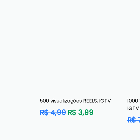
500 visualizações REELS, IGTV
1000
IGTV
Preço
R$ 4,99
R$ 3,99
Preç
normal
R$ 
norm