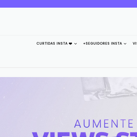
Pular
para
o
conteúdo
CURTIDAS INSTA ❤️
+SEGUIDORES INSTA
V
Pausar
slideshow