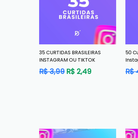
35 CURTIDAS BRASILEIRAS
50 Cu
INSTAGRAM OU TIKTOK
Inst
Preço
Preç
R$ 3,99
R$ 2,49
R$ 
normal
norm