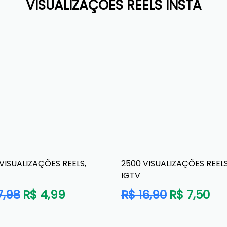
VISUALIZAÇÕES REELS INSTA
 VISUALIZAÇÕES REELS,
2500 VISUALIZAÇÕES REELS
IGTV
o
Preço
7,98
R$ 4,99
R$ 16,90
R$ 7,50
al
normal