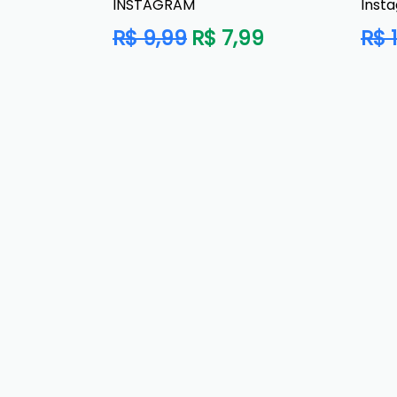
INSTAGRAM
Inst
Preço
Preç
R$ 9,99
R$ 7,99
R$ 
normal
norm