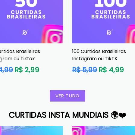
rtidas Brasileiras
100 Curtidas Brasileiras
agram ou Tiktok
Instagram ou TikTK
o
Preço
4,99
R$ 2,99
R$ 5,99
R$ 4,99
al
normal
VER TUDO
CURTIDAS INSTA MUNDIAIS 🌍❤️