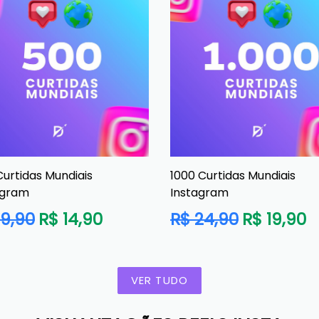
urtidas Mundiais
1000 Curtidas Mundiais
agram
Instagram
o
Preço
19,90
R$ 14,90
R$ 24,90
R$ 19,90
al
normal
VER TUDO