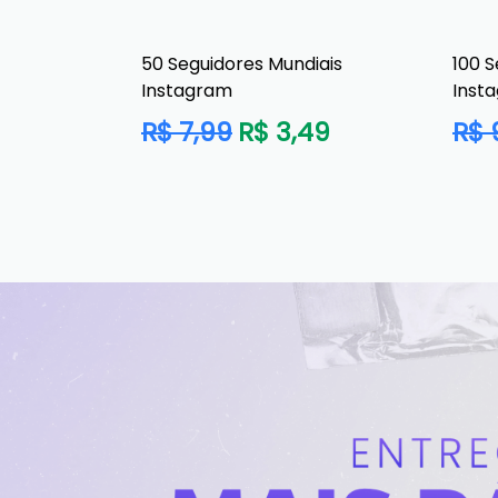
50 Seguidores Mundiais
100 S
Instagram
Inst
Preço
Preç
R$ 7,99
R$ 3,49
R$ 
normal
norm
Pausar
slideshow