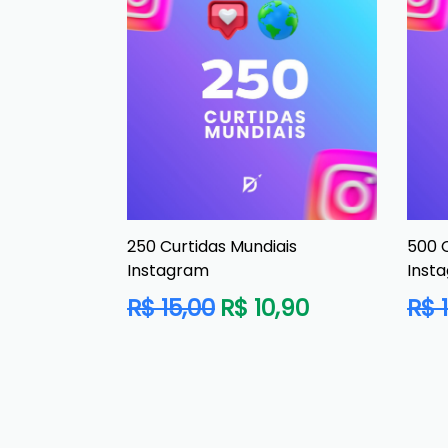
250 Curtidas Mundiais
500 C
Instagram
Inst
Preço
Preç
R$ 15,00
R$ 10,90
R$ 
normal
norm